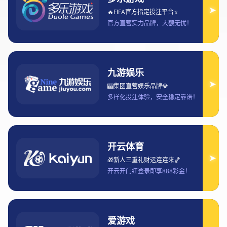
泰国用户如何通过正规渠道在
线观看KPL赛事完整指南
2025-09-14 18:40:08
随着电子竞技在全球范围的普及，KPL（王者
荣耀职业联赛）逐渐成为泰国用户关注的焦
点。作为全球顶尖的移动电竞赛事之一，KPL
不仅在中国拥有庞大的观众群体，也吸引了泰
国玩家和粉丝的目光。然而，对于泰国用户来
说，如何通过正规渠道在线观看KPL赛事，仍
然是一个需要全面解读的话题。本篇文章将围
绕“泰国用户如何通过正规渠道在线观看KPL赛
事完整指南”展开深入阐述，内容将涵盖四个方
面：首先介绍泰国用户可用的官方直播平台及