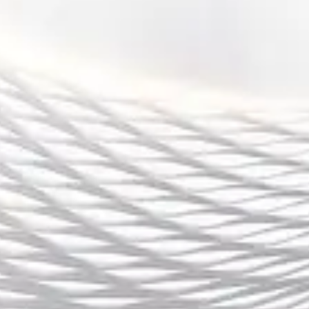
此外，互动功能也是提升体验的重要环节。用
户可以通过弹幕、评论区与其他观众互动，参
与竞猜和打赏活动。适度参与这些互动，不仅
能增加观赛乐趣，还能帮助泰国玩家更好地融
入整个电竞社区。
4、注意事项与实用建议
在在线观看KPL赛事时，泰国用户应当注意一
些实际问题。首先是确保观看渠道的正规性，
避免使用盗播或非官方链接，这不仅涉及版权
问题，还可能存在安全风险，如账号信息泄露
或病毒侵入。
其次，要合理安排观赛时间。由于KPL赛事大
多在中国时间晚上进行，泰国与中国存在一小
时的时差，用户在规划时应根据赛程表提前调
整，避免错过关键对局。可以选择关注官方赛