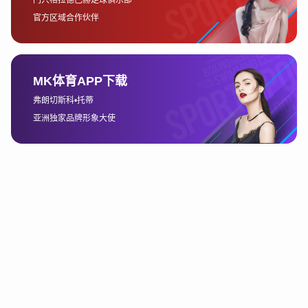
2、账号注册与会员服务
在大多数情况下，泰国用户需要提前注册账
号，才能享受到完整的观看体验。比如，在企
鹅电竞或虎牙平台上，注册账号能够解锁更多
的互动功能，如弹幕发送、赛事投票、抽奖活
动等。注册过程通常需要手机号或邮箱验证，
泰国用户可以使用国际号码进行绑定。
部分平台为赛事推出了会员服务或赛事专属礼
包，开通会员能够享受高清画质、零广告干
扰、独家解说频道等权益。虽然并非强制要
求，但对于追求高质量观赛体验的用户而言，
这些增值服务非常值得考虑。
值得注意的是，部分国内平台在账号注册或会