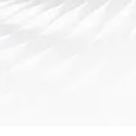
立博体育凭借其强大的赛事动态更新系统、精
准的赔率设置和全面的投注选项，在体育博彩
行业中占据了重要地位。通过分析赛事信息、
制定合理的投注策略和运用一些实用的技巧，
投注者可以在立博体育上获得更多的成功机
会。
然而，博彩毕竟具有一定的风险，理性投注、
科学分析和合理的资金管理仍是提高投注成功
率的关键。通过对立博体育平台的优势与挑战
的分析，我们可以看到，虽然市场竞争激烈，
但立博体育凭借其领先的技术和专业的服务，
依然具有较大的市场竞争力。未来，平台如何
进一步优化用户体验和提升赛事数据分析的精
确度，将是其持续发展和竞争力提升的关键。