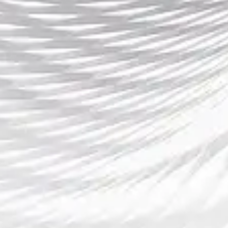
然而，立博体育也面临一些挑战。首先，虽然
其赛事覆盖广泛，但在某些小众项目或地区性
赛事中，平台的投注选项可能不如某些专注于
特定市场的平台丰富。其次，博彩市场的竞争
非常激烈，其他平台也在不断提升自身的产品
与服务，立博体育需要持续创新以保持市场份
额。
总结：