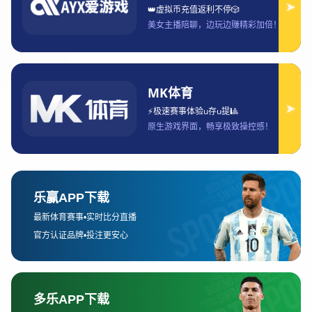
析，读者能更好地理解并运用这些策略，提升
自己的投注水平。
米兰体育官方网站
1、立博体育的赛事动态与更新
立博体育每年提供数千场赛事的投注机会，涵
盖了足球、篮球、网球、高尔夫等多个热门项
目。赛事的动态信息对投注者来说至关重要，
及时的赛事数据更新不仅可以帮助用户了解比
赛进程，还能做出更为精准的投注决策。立博
体育以其快速、准确的赔率更新系统著称，用
户可以根据最新的比赛形势调整投注策略。
此外，立博体育的赛事信息不仅限于比分和比
赛状态，还提供了球队或运动员的历史表现、
伤病情况、天气影响等多方面的分析数据。这
些信息对分析比赛走势、判断潜在的投注风险