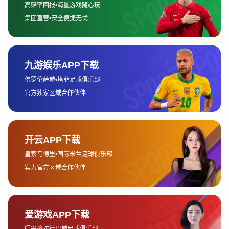
米兰体育官网
从2016年开始，LPL开始大力引入更多国际顶
级选手，并不断扩充联赛规模，吸引了越来越
多的投资者和商业合作伙伴。LPL的赛事逐渐
成为全球电子竞技的焦点之一。随着更多资本
的涌入，LPL成为了中国电竞市场化的代表性
符号。
2、LPL的竞争力提升与全球化布
局
随着LPL的发展，联赛的竞争力显著提升。
2017年，LPL首次打破了韩国的统治地位，在
全球总决赛中取得了历史性的胜利，RNG战队
夺得了LPL历史上的首个国际赛事冠军。这一
胜利不仅极大提升了LPL的声誉，也让全球电
竞界看到了中国战队的强大实力。
LPL的竞争力提升的背后，离不开国内战队的