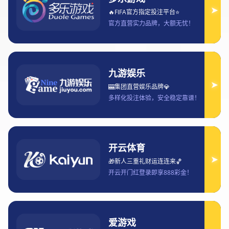
懂球帝视角下LPL发展历程与
未来潜力全面解析
2025-09-05 22:00:41
随着电竞行业的蓬勃发展，LPL（英雄联盟职
业联赛）作为中国最具影响力的电竞联赛之
一，逐渐跻身世界电竞舞台的前列。作为一个
拥有强大观众基础和众多优秀队伍的联赛，
LPL不仅见证了中国电竞的崛起，更是全球电
竞格局的重要组成部分。本文将从四个方面对
LPL的成长历程与未来潜力进行深入分析，分
别探讨LPL的历史发展、竞争力提升、市场化
路径以及未来发展趋势，带领读者全面了解
LPL的现状与前景。