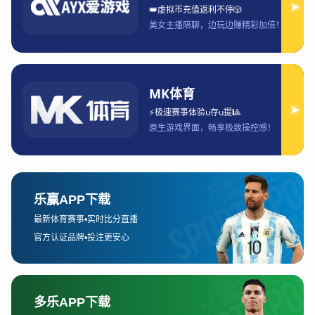
1、LPL的历史发展与初期崛起
LPL的历史发展可以追溯到2013年，当时英雄
联盟在中国的电竞氛围尚处于萌芽阶段。随着
中国玩家对《英雄联盟》热情的爆发，国内的
电竞赛事逐渐兴起。LPL联赛也因此应运而
生，标志着中国电竞正式进入了职业化时代。
在初期，LPL的比赛规模较小，参赛队伍也没
有像现在这样庞大而多元，但仍然具备极强的
潜力。
2014年，LPL迎来了更加成熟的发展阶段。当
时，随着知名战队如OMG、EDG和QG的崛
起，LPL联赛的竞技水平和观众影响力都得到
了显著提升。EDG更是在2015年成为第一个代
表LPL参加全球总决赛的队伍，并在同年夏季
赛中取得了胜利，逐渐证明了LPL的竞争力。