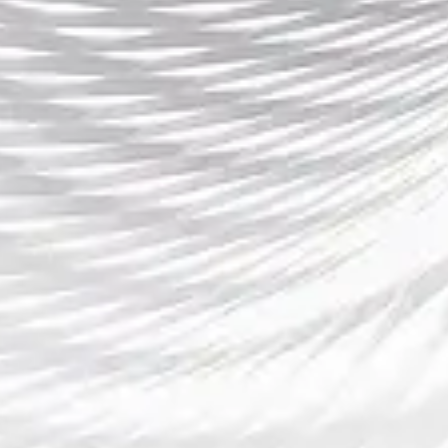
战队将通过多元化的选手培养机制，发现更多
潜力选手，为联赛注入新鲜血液。同时，LPL
还会通过更加专业的管理团队和教练组，提升
战队的整体实力。
最后，LPL在未来的发展中，将更加注重观众
体验和技术创新。通过5G技术、VR（虚拟现
实）等前沿技术的应用，LPL将提供更加沉浸
式和互动性强的观赛体验。同时，赛事的直播
方式和内容呈现也将迎来新的突破，以吸引更
多的年轻观众和国际粉丝。
总结：
总体来看，LPL的发展历程无疑是中国电竞崛
起的缩影。从起步阶段到如今的全球性强队，
LPL走过了一条不平凡的道路。无论是在竞技
水平、市场化探索还是全球化布局上，LPL都
展示出了巨大的潜力和影响力。