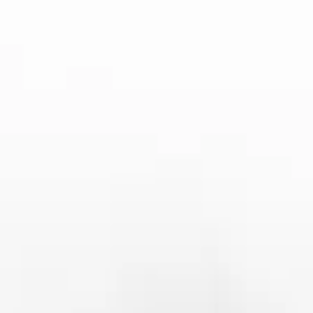
疑态度。
生链接或下载来源不明的软件，并定期检查设备中已
风险。
功能，对异常行为进行监测与拦截。一旦发现可疑交
或举报措施，以最大程度保护自身权益。
于“识别、规避与防护”三大原则。用户只有在充分
有效提升自身的安全判断能力，从而避免误入非法应
的今天，安全意识已经成为个人数字生活的重要组成
导性应用也将持续演变。因此，保持警惕、坚持使用
相关风险的长期策略。只有建立系统性的安全认知，
全的数字体验。