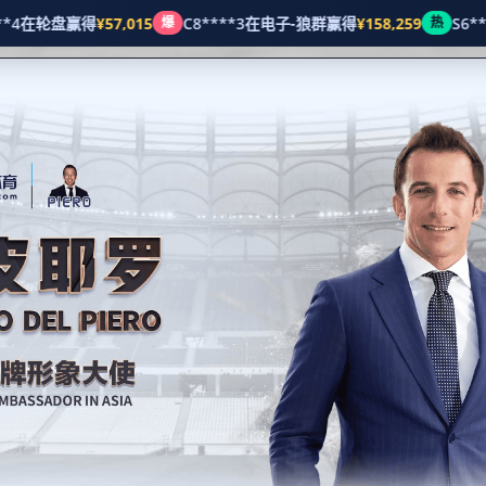
tantamount@qq.com
介绍米兰体育官方网站
足球赛事
体育动态
体育动态
首页
体育动态