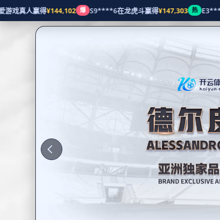
三亚市搞端巷206号
+13594780390