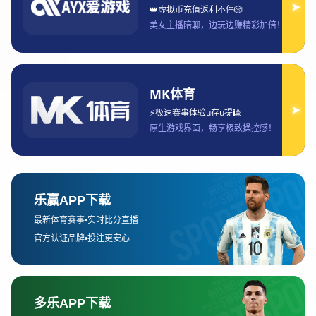
健康生态体系。本文将从战略定位、专业服务
体系、科技赋能创新、社会责任担当四个方
面，全面阐述昇得源体育如何引领全民健身新
时代，搭建高品质运动服务平台，助力健康中
国梦的实现，展现其在新时代体育产业浪潮中
的使命担当与发展蓝图。
一、战略引领全民健身
在国家大力推进全民健身和健康中国战略的时
代背景下，体育产业不仅是经济增长的重要组
成部分，更是提升国民体质和生活质量的关键
力量。昇得源体育深刻把握国家政策导向，将
自身发展融入全民健身宏观战略之中，明确“服
务大众、赋能健康”的核心使命，形成清晰的发
展定位和长远规划。
企业通过深入调研社会不同群体的健身需求，
构建覆盖青少年、职场人群、中老年群体的多