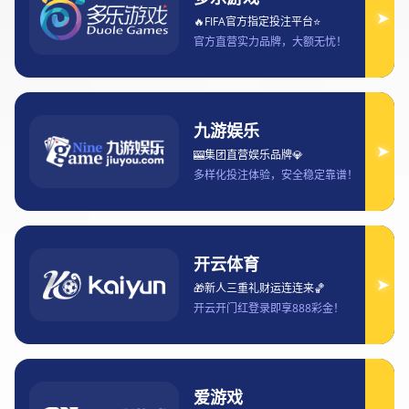
昇得源体育引领全民健身新时
代打造专业运动服务平台助力
健康中国梦
2026-02-24 02:53:05
文章摘要的内容：在全民健康意识不断增强、
国家战略持续推动体育强国建设的时代背景
下，体育产业迎来了前所未有的发展机遇。作
为专业运动服务领域的创新力量，
entity["organization","昇得源体育","china
sports services brand"]以敏锐的市场洞察力
和高度的社会责任感，积极融入全民健身国家
战略布局，通过打造系统化、专业化、数字化
的运动服务平台，构建覆盖多层次、多场景的